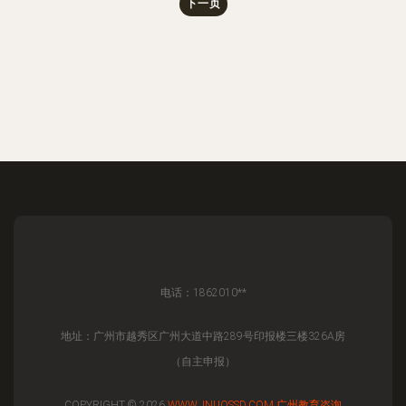
下一页
电话：1862010**
地址：广州市越秀区广州大道中路289号印报楼三楼326A房
（自主申报）
COPYRIGHT © 2026
WWW.JNUOSSD.COM
广州教育咨询